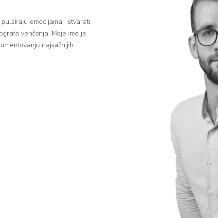
i pulsiraju emocijama i stvarati
ografa venčanja. Moje ime je
umentovanju najvažnijih