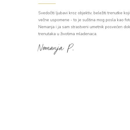
Svedočiti ljubavi kroz objektiv, beležiti trenutke koj
večne uspomene - to je suština mog posla kao fot
Nemanja i ja sam strastveni umetnik posvećen dok
trenutaka u životima mladenaca.
Nemanja P.