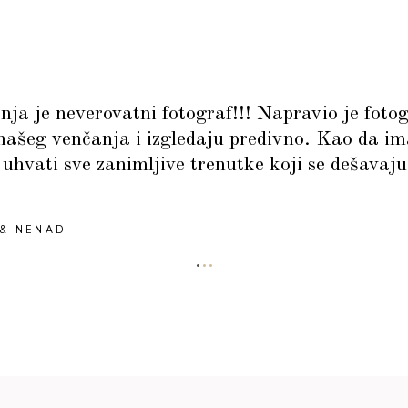
ja je neverovatni fotograf!!! Napravio je fotog
ašeg venčanja i izgledaju predivno. Kao da im
 uhvati sve zanimljive trenutke koji se dešavaju
 & NENAD