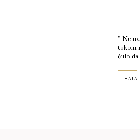
esionalan i odgovoran,
" Neman
tokom n
čulo da
— MAJA